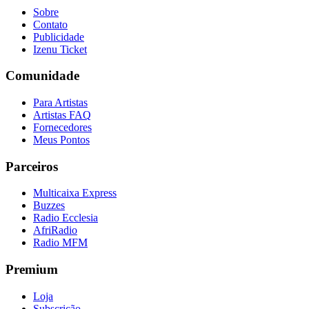
Sobre
Contato
Publicidade
Izenu Ticket
Comunidade
Para Artistas
Artistas FAQ
Fornecedores
Meus Pontos
Parceiros
Multicaixa Express
Buzzes
Radio Ecclesia
AfriRadio
Radio MFM
Premium
Loja
Subscrição