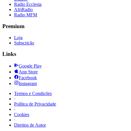
Radio Ecclesia
AfriRadio
Radio MFM
Premium
Loja
Subscrição
Links
Google Play
App Store
Facebook
Instagram
Termos e Condições
·
Política de Privacidade
·
Cookies
·
Direitos de Autor