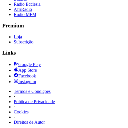
Radio Ecclesia
AfriRadio
Radio MFM
Premium
Loja
Subscrição
Links
Google Play
App Store
Facebook
Instagram
Termos e Condições
·
Política de Privacidade
·
Cookies
·
Direitos de Autor