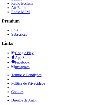
Radio Ecclesia
AfriRadio
Radio MFM
Premium
Loja
Subscrição
Links
Google Play
App Store
Facebook
Instagram
Termos e Condições
·
Política de Privacidade
·
Cookies
·
Direitos de Autor