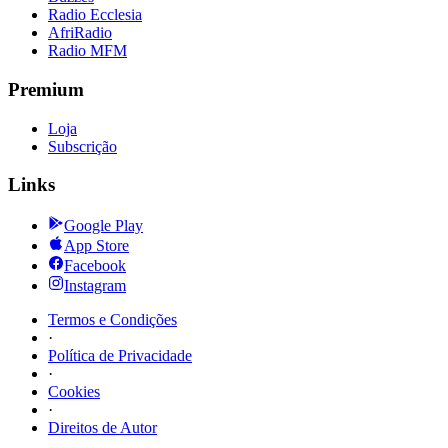
Radio Ecclesia
AfriRadio
Radio MFM
Premium
Loja
Subscrição
Links
Google Play
App Store
Facebook
Instagram
Termos e Condições
·
Política de Privacidade
·
Cookies
·
Direitos de Autor