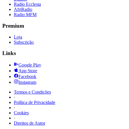
Radio Ecclesia
AfriRadio
Radio MFM
Premium
Loja
Subscrição
Links
Google Play
App Store
Facebook
Instagram
Termos e Condições
·
Política de Privacidade
·
Cookies
·
Direitos de Autor