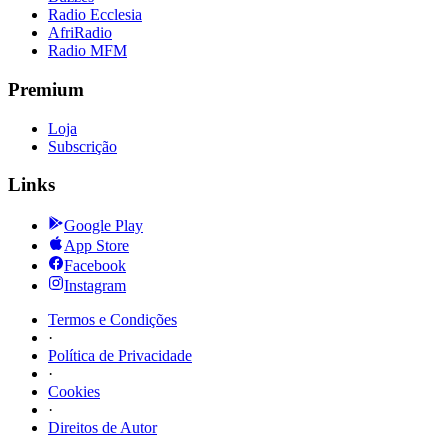
Radio Ecclesia
AfriRadio
Radio MFM
Premium
Loja
Subscrição
Links
Google Play
App Store
Facebook
Instagram
Termos e Condições
·
Política de Privacidade
·
Cookies
·
Direitos de Autor