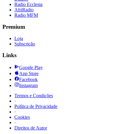
Radio Ecclesia
AfriRadio
Radio MFM
Premium
Loja
Subscrição
Links
Google Play
App Store
Facebook
Instagram
Termos e Condições
·
Política de Privacidade
·
Cookies
·
Direitos de Autor