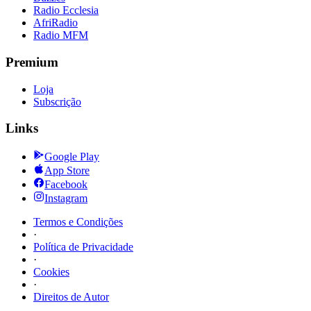
Radio Ecclesia
AfriRadio
Radio MFM
Premium
Loja
Subscrição
Links
Google Play
App Store
Facebook
Instagram
Termos e Condições
·
Política de Privacidade
·
Cookies
·
Direitos de Autor