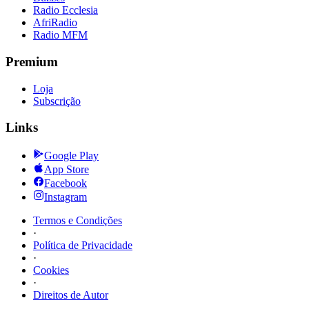
Radio Ecclesia
AfriRadio
Radio MFM
Premium
Loja
Subscrição
Links
Google Play
App Store
Facebook
Instagram
Termos e Condições
·
Política de Privacidade
·
Cookies
·
Direitos de Autor