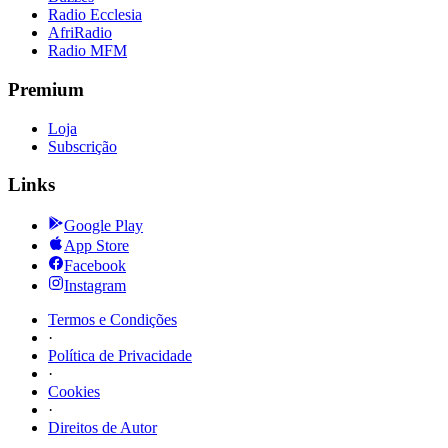
Radio Ecclesia
AfriRadio
Radio MFM
Premium
Loja
Subscrição
Links
Google Play
App Store
Facebook
Instagram
Termos e Condições
·
Política de Privacidade
·
Cookies
·
Direitos de Autor