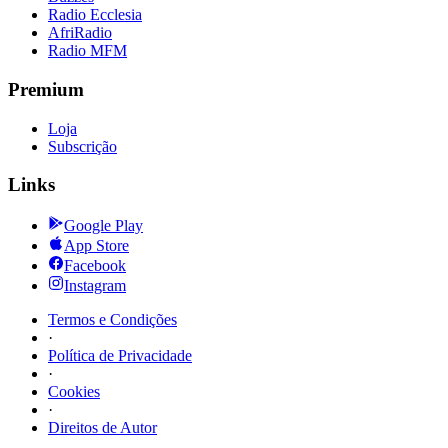
Radio Ecclesia
AfriRadio
Radio MFM
Premium
Loja
Subscrição
Links
Google Play
App Store
Facebook
Instagram
Termos e Condições
·
Política de Privacidade
·
Cookies
·
Direitos de Autor