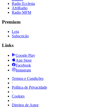
Radio Ecclesia
AfriRadio
Radio MFM
Premium
Loja
Subscrição
Links
Google Play
App Store
Facebook
Instagram
Termos e Condições
·
Política de Privacidade
·
Cookies
·
Direitos de Autor