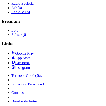
Radio Ecclesia
AfriRadio
Radio MFM
Premium
Loja
Subscrição
Links
Google Play
App Store
Facebook
Instagram
Termos e Condições
·
Política de Privacidade
·
Cookies
·
Direitos de Autor