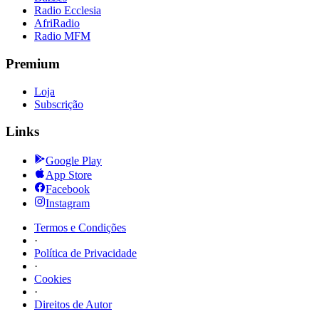
Radio Ecclesia
AfriRadio
Radio MFM
Premium
Loja
Subscrição
Links
Google Play
App Store
Facebook
Instagram
Termos e Condições
·
Política de Privacidade
·
Cookies
·
Direitos de Autor