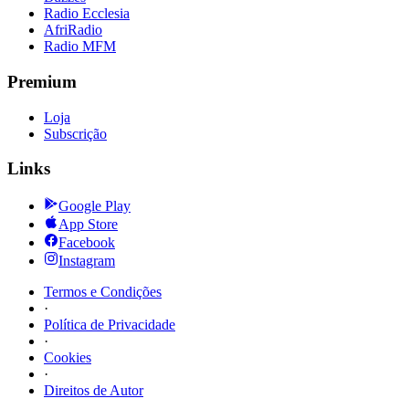
Radio Ecclesia
AfriRadio
Radio MFM
Premium
Loja
Subscrição
Links
Google Play
App Store
Facebook
Instagram
Termos e Condições
·
Política de Privacidade
·
Cookies
·
Direitos de Autor