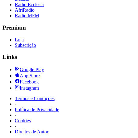
Radio Ecclesia
AfriRadio
Radio MFM
Premium
Loja
Subscrição
Links
Google Play
App Store
Facebook
Instagram
Termos e Condições
·
Política de Privacidade
·
Cookies
·
Direitos de Autor