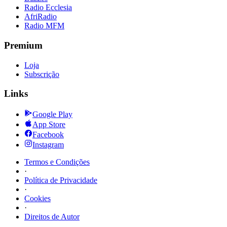
Radio Ecclesia
AfriRadio
Radio MFM
Premium
Loja
Subscrição
Links
Google Play
App Store
Facebook
Instagram
Termos e Condições
·
Política de Privacidade
·
Cookies
·
Direitos de Autor