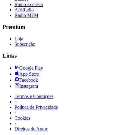
Radio Ecclesia
AfriRadio
Radio MFM
Premium
Loja
Subscrição
Links
Google Play
App Store
Facebook
Instagram
Termos e Condições
·
Política de Privacidade
·
Cookies
·
Direitos de Autor