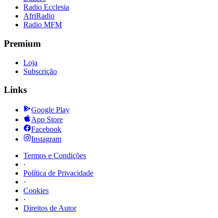
Radio Ecclesia
AfriRadio
Radio MFM
Premium
Loja
Subscrição
Links
Google Play
App Store
Facebook
Instagram
Termos e Condições
·
Política de Privacidade
·
Cookies
·
Direitos de Autor