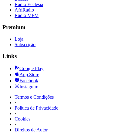
Radio Ecclesia
AfriRadio
Radio MFM
Premium
Loja
Subscrição
Links
Google Play
App Store
Facebook
Instagram
Termos e Condições
·
Política de Privacidade
·
Cookies
·
Direitos de Autor