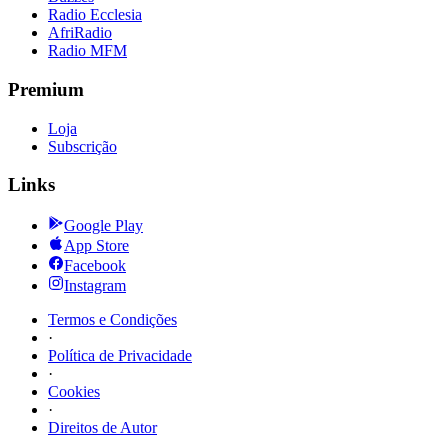
Radio Ecclesia
AfriRadio
Radio MFM
Premium
Loja
Subscrição
Links
Google Play
App Store
Facebook
Instagram
Termos e Condições
·
Política de Privacidade
·
Cookies
·
Direitos de Autor