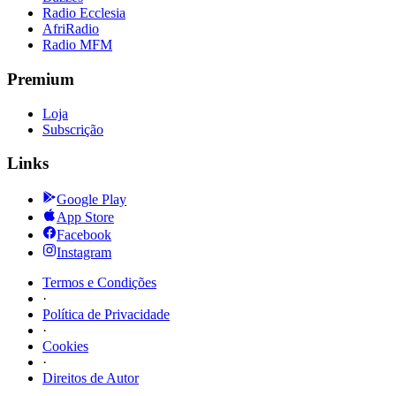
Radio Ecclesia
AfriRadio
Radio MFM
Premium
Loja
Subscrição
Links
Google Play
App Store
Facebook
Instagram
Termos e Condições
·
Política de Privacidade
·
Cookies
·
Direitos de Autor