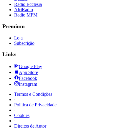
Radio Ecclesia
AfriRadio
Radio MFM
Premium
Loja
Subscrição
Links
Google Play
App Store
Facebook
Instagram
Termos e Condições
·
Política de Privacidade
·
Cookies
·
Direitos de Autor