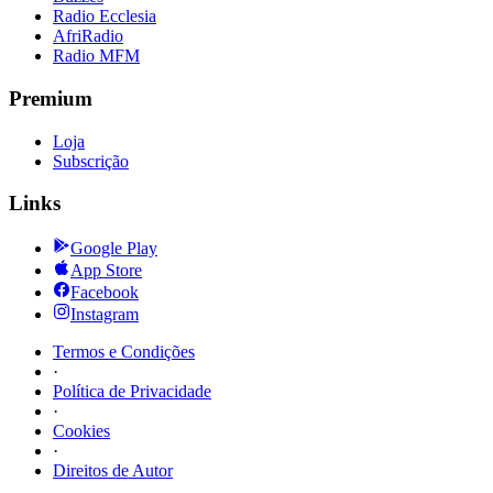
Radio Ecclesia
AfriRadio
Radio MFM
Premium
Loja
Subscrição
Links
Google Play
App Store
Facebook
Instagram
Termos e Condições
·
Política de Privacidade
·
Cookies
·
Direitos de Autor