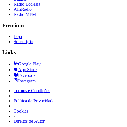
Radio Ecclesia
AfriRadio
Radio MFM
Premium
Loja
Subscrição
Links
Google Play
App Store
Facebook
Instagram
Termos e Condições
·
Política de Privacidade
·
Cookies
·
Direitos de Autor