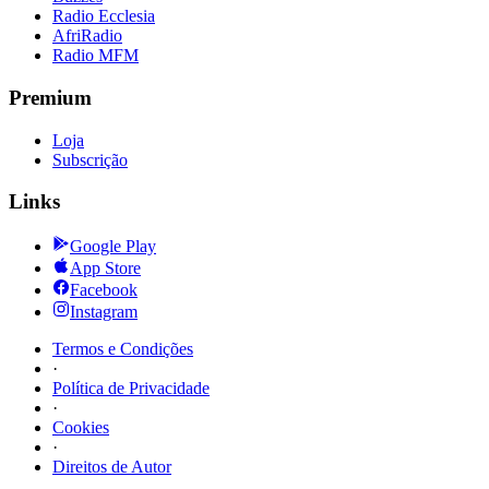
Radio Ecclesia
AfriRadio
Radio MFM
Premium
Loja
Subscrição
Links
Google Play
App Store
Facebook
Instagram
Termos e Condições
·
Política de Privacidade
·
Cookies
·
Direitos de Autor