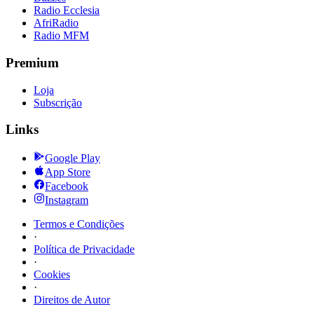
Radio Ecclesia
AfriRadio
Radio MFM
Premium
Loja
Subscrição
Links
Google Play
App Store
Facebook
Instagram
Termos e Condições
·
Política de Privacidade
·
Cookies
·
Direitos de Autor