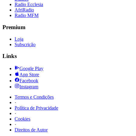
Radio Ecclesia
AfriRadio
Radio MFM
Premium
Loja
Subscrição
Links
Google Play
App Store
Facebook
Instagram
Termos e Condições
·
Política de Privacidade
·
Cookies
·
Direitos de Autor