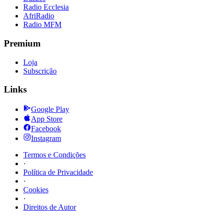
Radio Ecclesia
AfriRadio
Radio MFM
Premium
Loja
Subscrição
Links
Google Play
App Store
Facebook
Instagram
Termos e Condições
·
Política de Privacidade
·
Cookies
·
Direitos de Autor