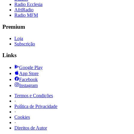
Radio Ecclesia
AfriRadio
Radio MFM
Premium
Loja
Subscrição
Links
Google Play
App Store
Facebook
Instagram
Termos e Condições
·
Política de Privacidade
·
Cookies
·
Direitos de Autor