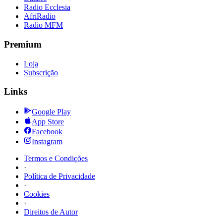
Radio Ecclesia
AfriRadio
Radio MFM
Premium
Loja
Subscrição
Links
Google Play
App Store
Facebook
Instagram
Termos e Condições
·
Política de Privacidade
·
Cookies
·
Direitos de Autor