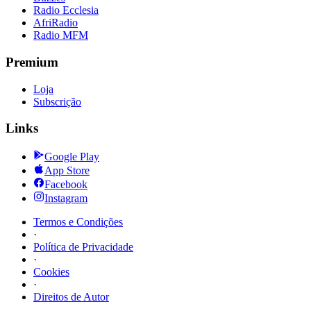
Radio Ecclesia
AfriRadio
Radio MFM
Premium
Loja
Subscrição
Links
Google Play
App Store
Facebook
Instagram
Termos e Condições
·
Política de Privacidade
·
Cookies
·
Direitos de Autor