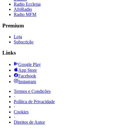
Radio Ecclesia
AfriRadio
Radio MFM
Premium
Loja
Subscrição
Links
Google Play
App Store
Facebook
Instagram
Termos e Condições
·
Política de Privacidade
·
Cookies
·
Direitos de Autor