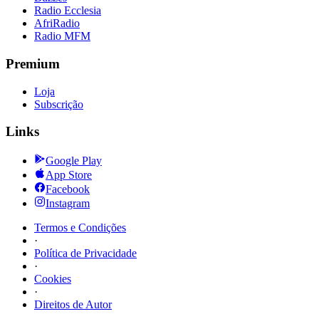
Radio Ecclesia
AfriRadio
Radio MFM
Premium
Loja
Subscrição
Links
Google Play
App Store
Facebook
Instagram
Termos e Condições
·
Política de Privacidade
·
Cookies
·
Direitos de Autor