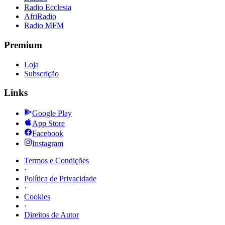
Radio Ecclesia
AfriRadio
Radio MFM
Premium
Loja
Subscrição
Links
Google Play
App Store
Facebook
Instagram
Termos e Condições
·
Política de Privacidade
·
Cookies
·
Direitos de Autor