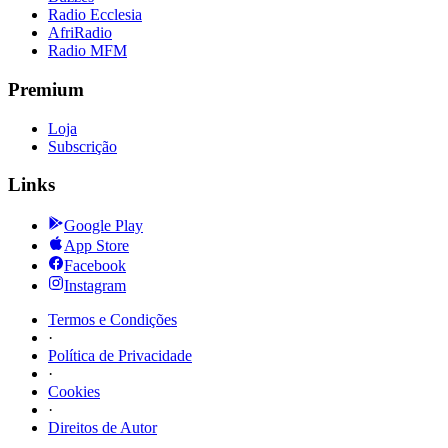
Radio Ecclesia
AfriRadio
Radio MFM
Premium
Loja
Subscrição
Links
Google Play
App Store
Facebook
Instagram
Termos e Condições
·
Política de Privacidade
·
Cookies
·
Direitos de Autor