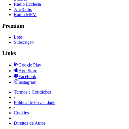
Radio Ecclesia
AfriRadio
Radio MFM
Premium
Loja
Subscrição
Links
Google Play
App Store
Facebook
Instagram
Termos e Condições
·
Política de Privacidade
·
Cookies
·
Direitos de Autor