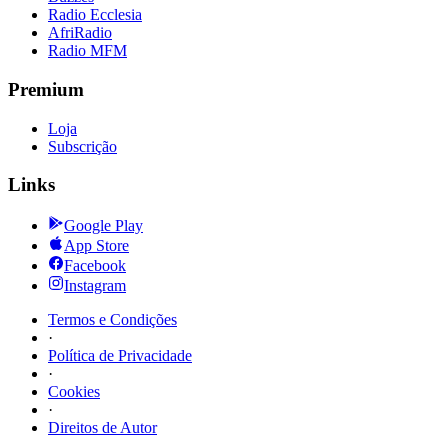
Radio Ecclesia
AfriRadio
Radio MFM
Premium
Loja
Subscrição
Links
Google Play
App Store
Facebook
Instagram
Termos e Condições
·
Política de Privacidade
·
Cookies
·
Direitos de Autor