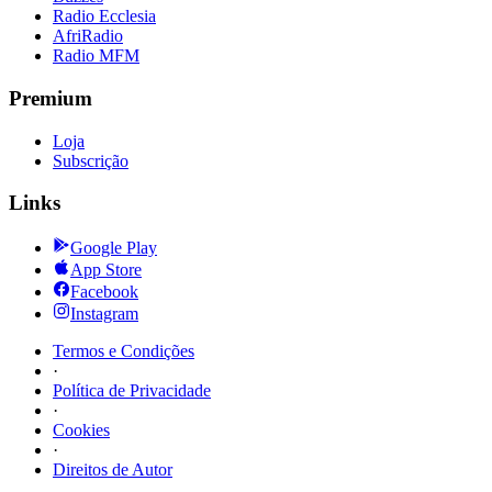
Radio Ecclesia
AfriRadio
Radio MFM
Premium
Loja
Subscrição
Links
Google Play
App Store
Facebook
Instagram
Termos e Condições
·
Política de Privacidade
·
Cookies
·
Direitos de Autor