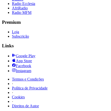
Radio Ecclesia
AfriRadio
Radio MFM
Premium
Loja
Subscrição
Links
Google Play
App Store
Facebook
Instagram
Termos e Condições
·
Política de Privacidade
·
Cookies
·
Direitos de Autor